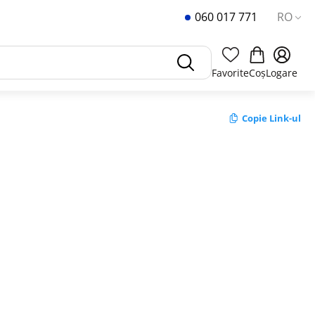
060 017 771
RO
Favorite
Coș
Logare
Copie Link-ul