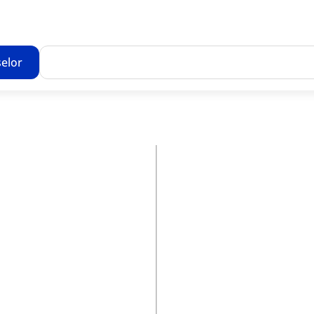
elor
Toate rezultatele căutării [0 de produse]