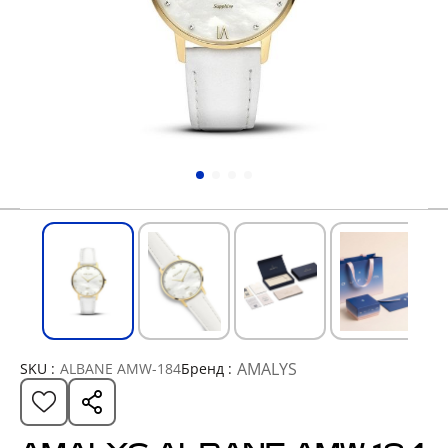
AMALYS
SKU :
ALBANE AMW-184
Бренд :