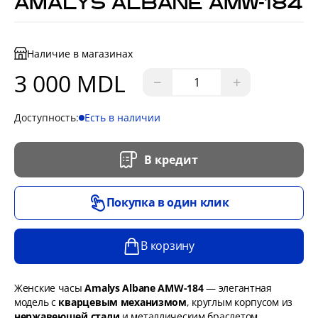
AMALYS ALBANE AMW-184
Наличие в магазинах
3 000 MDL
−
+
Доступность:
Есть в наличии
В кредит
Покупка в один клик
В корзину
Женские часы
Amalys Albane AMW-184
— элегантная
модель с
кварцевым механизмом
, круглым корпусом из
нержавеющей стали
и металлическим браслетом.