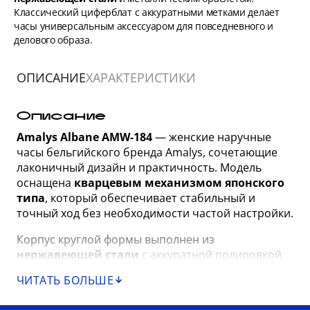
Классический циферблат с аккуратными метками делает
часы универсальным аксессуаром для повседневного и
делового образа.
ОПИСАНИЕ
ХАРАКТЕРИСТИКИ
Описание
Amalys Albane AMW-184
— женские наручные
часы бельгийского бренда Amalys, сочетающие
лаконичный дизайн и практичность. Модель
оснащена
кварцевым механизмом японского
типа
, который обеспечивает стабильный и
точный ход без необходимости частой настройки.
Корпус круглой формы выполнен из
нержавеющей стали
с аккуратной полировкой,
благодаря чему часы выглядят сдержанно и
ЧИТАТЬ БОЛЬШЕ
аккуратно на запястье. Циферблат оформлен в
классическом стиле с тонкими стрелками и