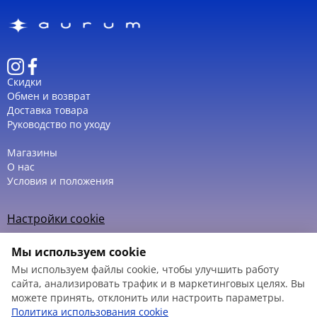
Ремешок выполнен из мягкой
кожи
и
обеспечивает комфортную посадку на запястье, а
комплектный
браслет-украшение
дополняет
образ, создавая гармоничный ансамбль.
Водозащита
3 ATM (30 м)
защищает часы от
случайных брызг и дождя, что делает их
Скидки
Обмен и возврат
удобными для повседневной носки.
Доставка товара
Набор поставляется в фирменной подарочной
Руководство по уходу
коробке, что делает его отличным подарком на
особые случаи — юбилеи, дни рождения или
Магазины
праздничные даты.
О нас
Условия и положения
Настройки cookie
Политика использования cookie
Мы используем cookie
Мы используем файлы cookie, чтобы улучшить работу
сайта, анализировать трафик и в маркетинговых целях. Вы
можете принять, отклонить или настроить параметры.
© 2013 – 2026
Политика использования cookie