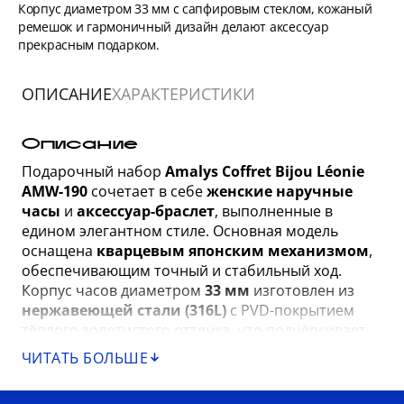
Корпус диаметром 33 мм с сапфировым стеклом, кожаный
ремешок и гармоничный дизайн делают аксессуар
прекрасным подарком.
ОПИСАНИЕ
ХАРАКТЕРИСТИКИ
Описание
Подарочный набор
Amalys Coffret Bijou Léonie
AMW-190
сочетает в себе
женские наручные
часы
и
аксессуар-браслет
, выполненные в
едином элегантном стиле. Основная модель
оснащена
кварцевым японским механизмом
,
обеспечивающим точный и стабильный ход.
Корпус часов диаметром
33 мм
изготовлен из
нержавеющей стали (316L)
с PVD-покрытием
тёплого золотистого оттенка, что подчёркивает
изысканный характер аксессуара. Циферблат
ЧИТАТЬ БОЛЬШЕ
защищён
сапфировым стеклом
— материалом,
устойчивым к царапинам и длительной носке.