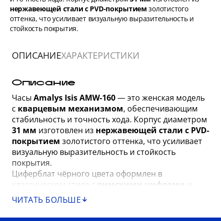
нержавеющей стали с PVD-покрытием
золотистого
оттенка, что усиливает визуальную выразительность и
стойкость покрытия.
ОПИСАНИЕ
ХАРАКТЕРИСТИКИ
Описание
Часы
Amalys Isis AMW-160
— это женская модель
с
кварцевым механизмом
, обеспечивающим
стабильность и точность хода. Корпус диаметром
31 мм
изготовлен из
нержавеющей стали с PVD-
покрытием
золотистого оттенка, что усиливает
визуальную выразительность и стойкость
покрытия.
Циферблат чёрного цвета оформлен в
классическом стиле с
римскими цифрами
и
тонкими стрелками, а
сапфировое стекло
ЧИТАТЬ БОЛЬШЕ
повышает устойчивость к царапинам и сохраняет
прозрачность на протяжении длительной носки.