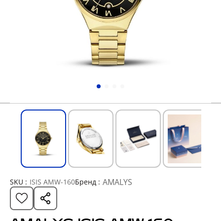
AMALYS
SKU :
ISIS AMW-160
Бренд :