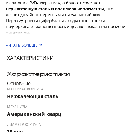
из латуни с PVD-покрытием, а браслет сочетает
нержавеющую сталь и полимерные элементы
, что
делает дизайн интересным и визуально лёгким.
Перламутровый циферблат и аккуратные стрелки
подчёркивают женственность и делают показания времени
читаемыми.
Модель имеет
водозащиту 3 ATM (30 м)
, что защищает от
ЧИТАТЬ БОЛЬШЕ
брызг и дождя, но не подходит для плавания. Стекло-линза
минерального типа обеспечивает базовую прочность и
ХАРАКТЕРИСТИКИ
защиту от царапин.
Anne Klein — американский бренд, известный аксессуарами
с продуманным дизайном и практичностью. Их часы часто
Характеристики
сочетают аккуратный стиль и повседневную
Основные
функциональность, подходя как к ежедневным, так и к более
МАТЕРИАЛ КОРПУСА
формальным образам.
Нержавеющая сталь
МЕХАНИЗМ
Американский кварц
ДИАМЕТР КОРПУСА
30 mm