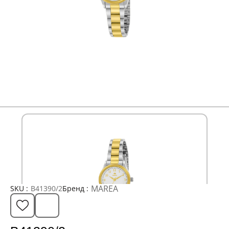
MAREA
SKU :
B41390/2
Бренд :