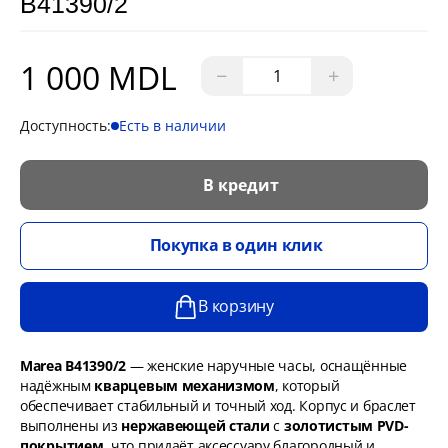
B41390/2
1 000 MDL
−
+
Доступность:
Есть в наличии
В кредит
Покупка в один клик
В корзину
Marea B41390/2
— женские наручные часы, оснащённые
надёжным
кварцевым механизмом
, который
обеспечивает стабильный и точный ход. Корпус и браслет
выполнены из
нержавеющей стали
с
золотистым PVD-
покрытием
, что придаёт аксессуару благородный и