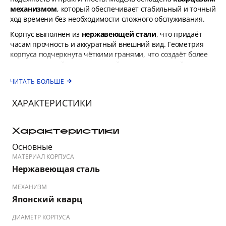
механизмом
, который обеспечивает стабильный и точный
ход времени без необходимости сложного обслуживания.
Корпус выполнен из
нержавеющей стали
, что придаёт
часам прочность и аккуратный внешний вид. Геометрия
корпуса подчеркнута чёткими гранями, что создаёт более
выразительный и современный силуэт на мужской руке.
Циферблат насыщенного тёмно-синего цвета
оформлен
ЧИТАТЬ БОЛЬШЕ
с контрастными метками и стрелками, облегчая
считывание времени при любом освещении. Дизайн
ХАРАКТЕРИСТИКИ
циферблата дополнен декоративными элементами,
придающими модели характер и стиль.
Характеристики
Поверхность циферблата защищена
минеральным
стеклом
, устойчивым к повседневным мелким царапинам
Основные
и износу.
МАТЕРИАЛ КОРПУСА
Нержавеющая сталь
Металлический
браслет-звено
гармонично сочетает
прочность и комфорт в носке, а надёжная застёжка
МЕХАНИЗМ
обеспечивает уверенную фиксацию на запястье.
Японский кварц
Водозащита 3 ATM (≈30 м)
защищает часы от случайных
брызг и дождя, однако модель не предназначена для
ДИАМЕТР КОРПУСА
плавания или длительного контакта с водой.