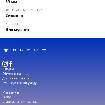
39 мм
MAREA B54251/2
— универсальная и выразительная
ТИП РЕМЕШКА / БРАСЛЕТА
модель, которая легко сочетается как с повседневной
Силикон
одеждой, так и с более деловыми или элегантными
образами, оставаясь практичным аксессуаром в мужском
ДЛЯ КОГО
гардеробе.
Для мужчин
Скидки
Обмен и возврат
Доставка товара
Руководство по уходу
Магазины
О нас
Условия и положения