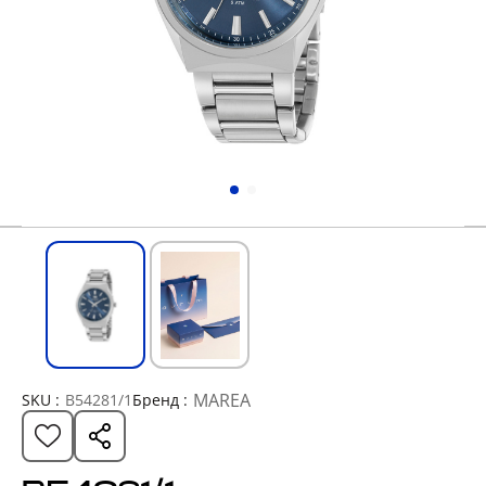
MAREA
SKU :
B54281/1
Бренд :