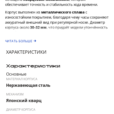
обеспечивает точность и стабильность хода времени.
Корпус выполнен из
металлического сплава
с
износостойким покрытием, благодаря чему часы сохраняют
аккуратный внешний вид при регулярной носке. Диаметр
корпуса около
30–32 мм
, что придаёт модели утончённость
и комфортную посадку на запястье.
Циферблат
оформлен в лаконичном стиле с тонкими
ЧИТАТЬ БОЛЬШЕ
стрелками и аккуратными индексами, обеспечивая
хорошую читаемость времени. Поверхность защищена
ХАРАКТЕРИСТИКИ
минеральным стеклом
, устойчивым к мелким царапинам
и повседневному износу.
Характеристики
Металлический
браслет
гармонирует с корпусом и
фиксируется надёжной застёжкой-клипсой, обеспечивая
Основные
удобство в течение всего дня.
МАТЕРИАЛ КОРПУСА
Нержавеющая сталь
Водозащита 3 ATM
защищает часы от случайных брызг и
дождя, однако модель не предназначена для плавания или
МЕХАНИЗМ
длительного контакта с водой.
Японский кварц
B54286/4
легко сочетаются как с повседневными, так и с
более элегантными или офисными образами, подчёркивая
ДИАМЕТР КОРПУСА
аккуратность и женственный стиль.