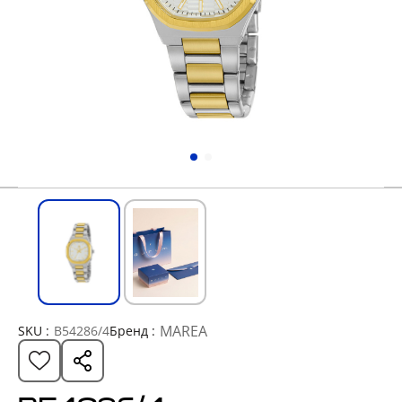
MAREA
SKU :
B54286/4
Бренд :