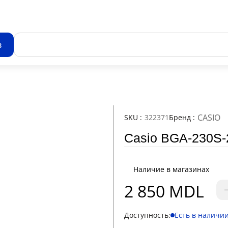
в
Все результаты поиска [0 товаров]
CASIO
SKU :
322371
Бренд :
Casio BGA-23
Наличие в магазинах
2 850 MDL
Доступность:
Есть в наличи