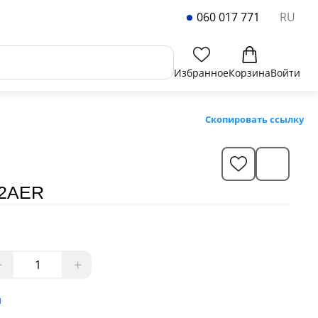
060 017 771
RU
Избранное
Корзина
Войти
Скопировать ссылку
0S-2AER
−
+
и