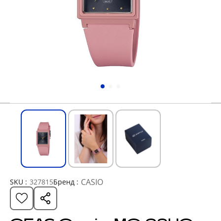
CASIO
SKU :
327815
Бренд :