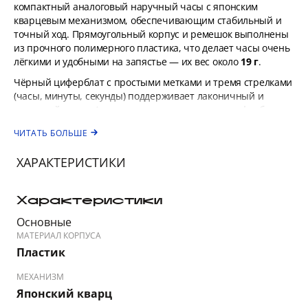
компактный аналоговый наручный часы с японским
кварцевым механизмом, обеспечивающим стабильный и
точный ход. Прямоугольный корпус и ремешок выполнены
из прочного полимерного пластика, что делает часы очень
лёгкими и удобными на запястье — их вес около
19 г
.
Чёрный циферблат с простыми метками и тремя стрелками
(часы, минуты, секунды) поддерживает лаконичный и
понятный стиль. Акриловое стекло защищает циферблат от
мелких повреждений, а водозащита уровня
3 ATM
(30 м)
ЧИТАТЬ БОЛЬШЕ
выдерживает случайные брызги.
Эта модель подходит тем, кто ищет лёгкие, практичные
ХАРАКТЕРИСТИКИ
часы без лишних функций — идеальный аксессуар для
повседневного образа.
Характеристики
Основные
МАТЕРИАЛ КОРПУСА
Пластик
МЕХАНИЗМ
Японский кварц