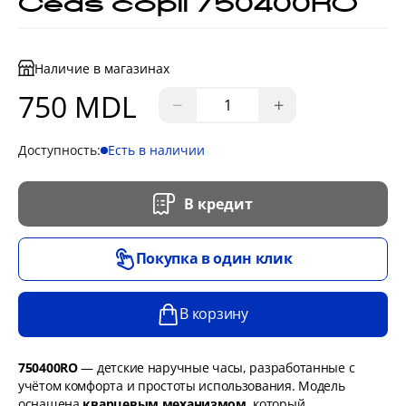
Ceas copii 750400RO
Наличие в магазинах
750 MDL
−
+
Доступность:
Есть в наличии
В кредит
Покупка в один клик
В корзину
750400RO
— детские наручные часы, разработанные с
учётом комфорта и простоты использования. Модель
оснащена
кварцевым механизмом
, который