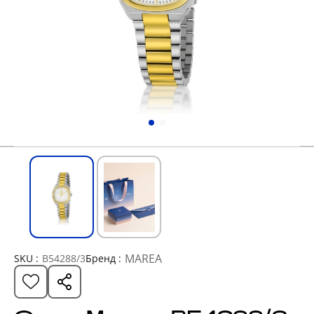
MAREA
SKU :
B54288/3
Бренд :