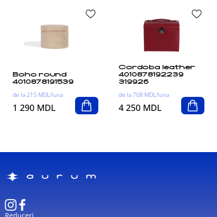
Cordoba leather
Boho round
4010878192239
4010878191539
319926
de la 215 MDL/luna
de la 708 MDL/luna
1 290 MDL
4 250 MDL
Reduceri