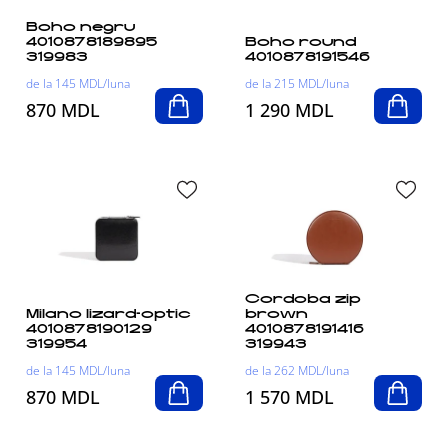
Boho negru
4010878189895
Boho round
319983
4010878191546
de la 145 MDL/luna
de la 215 MDL/luna
870 MDL
1 290 MDL
Cordoba zip
Milano lizard-optic
brown
4010878190129
4010878191416
319954
319943
de la 145 MDL/luna
de la 262 MDL/luna
870 MDL
1 570 MDL