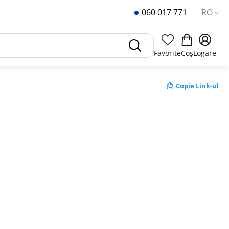
060 017 771
RO
Favorite
Coș
Logare
Copie Link-ul