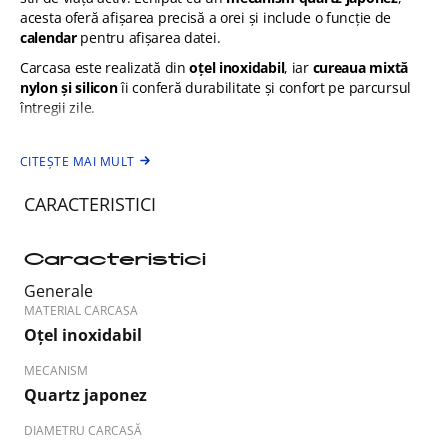
acesta oferă afișarea precisă a orei și include o funcție de
calendar
pentru afișarea datei.
Carcasa este realizată din
oțel inoxidabil
, iar
cureaua mixtă
nylon și silicon
îi conferă durabilitate și confort pe parcursul
întregii zile.
Cadranul cu marcaje contrastante și ace clare este protejat de
sticlă minerală
, iar
rezistența la apă 100 m (10 ATM)
îl face
CITEȘTE MAI MULT
potrivit pentru contact cu apa — inclusiv înot.
CARACTERISTICI
Modelul
B35357/1
este o alegere excelentă pentru bărbați care
apreciază ceasurile funcționale, robuste și cu un design
sportiv, potrivite atât la activități outdoor, cât și la ținute
Caracteristici
casual.
Generale
MATERIAL CARCASA
Oțel inoxidabil
MECANISM
Quartz japonez
DIAMETRU CARCASĂ