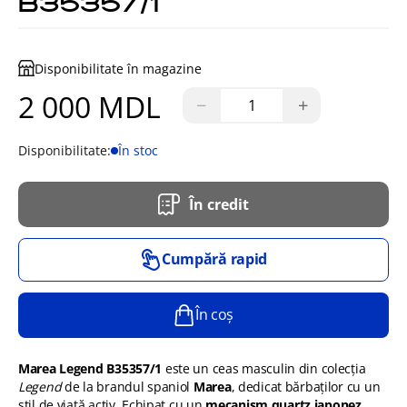
B35357/1
Disponibilitate în magazine
2 000 MDL
−
+
Disponibilitate:
În stoc
În credit
Cumpără rapid
În coș
Marea Legend B35357/1
este un ceas masculin din colecția
Legend
de la brandul spaniol
Marea
, dedicat bărbaților cu un
stil de viață activ. Echipat cu un
mecanism quartz japonez
,