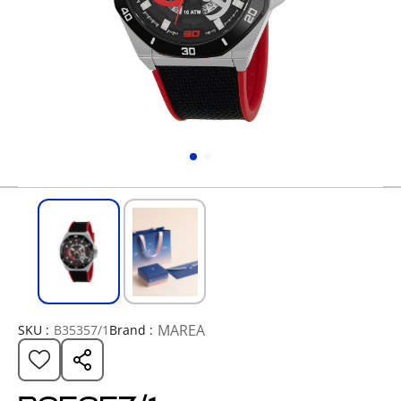
MAREA
SKU :
B35357/1
Brand :