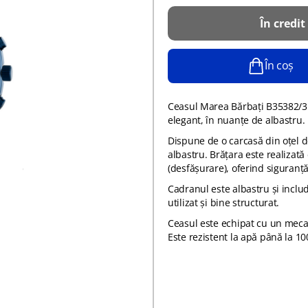
În credit
În coș
Ceasul Marea Bărbați B35382/3 
elegant, în nuanțe de albastru.
Dispune de o carcasă din oțel d
albastru. Brățara este realizată
(desfășurare), oferind siguranță
Cadranul este albastru și includ
utilizat și bine structurat.
Ceasul este echipat cu un mecan
Este rezistent la apă până la 10