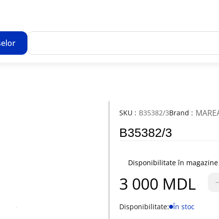
elor
Toate rezultatele căutării [0 de produse]
MARE
SKU :
B35382/3
Brand :
B35382/3
Disponibilitate în magazine
3 000 MDL
Disponibilitate:
În stoc