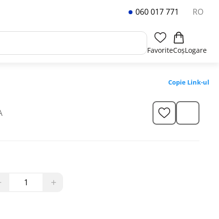
060 017 771
RO
Favorite
Coș
Logare
Copie Link-ul
A
−
+