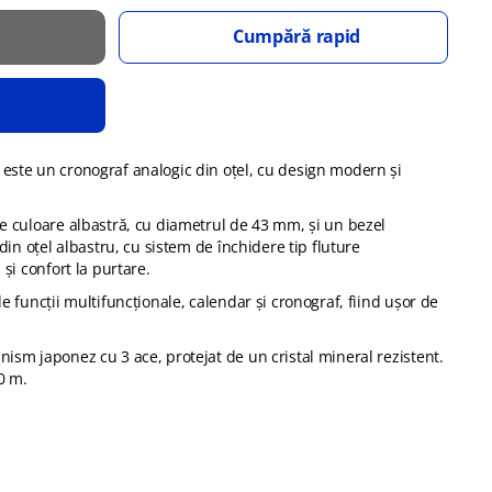
Cumpără rapid
este un cronograf analogic din oțel, cu design modern și
e culoare albastră, cu diametrul de 43 mm, și un bezel
 din oțel albastru, cu sistem de închidere tip fluture
 și confort la purtare.
e funcții multifuncționale, calendar și cronograf, fiind ușor de
ism japonez cu 3 ace, protejat de un cristal mineral rezistent.
0 m.