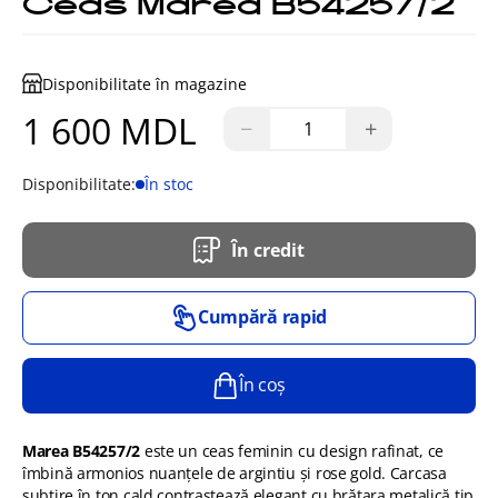
Ceas Marea B54257/2
Disponibilitate în magazine
1 600 MDL
−
+
Disponibilitate:
În stoc
În credit
Cumpără rapid
În coș
Marea B54257/2
este un ceas feminin cu design rafinat, ce
îmbină armonios nuanțele de argintiu și rose gold. Carcasa
subțire în ton cald contrastează elegant cu brățara metalică tip