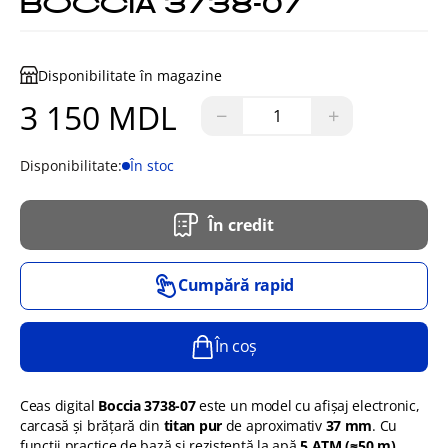
BOCCIA 3738-07
Disponibilitate în magazine
3 150 MDL
−
+
Disponibilitate:
În stoc
În credit
Cumpără rapid
În coș
Ceas digital
Boccia 3738-07
este un model cu afișaj electronic,
carcasă și brățară din
titan pur
de aproximativ
37 mm
. Cu
funcții practice de bază și rezistență la apă
5 ATM (≈50 m)
,