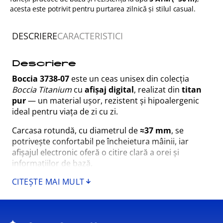
acesta este potrivit pentru purtarea zilnică și stilul casual.
DESCRIERE
CARACTERISTICI
Descriere
Boccia 3738-07
este un ceas unisex din colecția
Boccia Titanium
cu
afișaj digital
, realizat din
titan
pur
— un material ușor, rezistent și hipoalergenic
ideal pentru viața de zi cu zi.
Carcasa rotundă, cu diametrul de
≈37 mm
, se
potrivește confortabil pe încheietura mâinii, iar
afișajul electronic oferă o citire clară a orei și
informațiilor de bază.
CITEȘTE MAI MULT
Ceasul este proiectat pentru utilizare practică și
zilnică, fiind potrivit pentru pâlnii de apă ușoare sau
contact accidental cu apă datorită
rezistenței la apă
5 ATM (≈50 m)
.