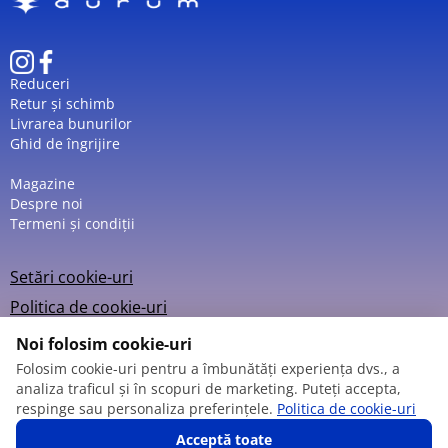
Datorită designului digital și construcției din titan,
Boccia 3738-07
combină utilitatea funcțiilor
moderne cu un aspect discret și contemporan, fiind
Reduceri
potrivit atât pentru activități casnice, cât și pentru
Retur și schimb
stilul urban dinamic.
Livrarea bunurilor
Ghid de îngrijire
Magazine
Despre noi
Termeni și condiții
Setări cookie-uri
Politica de cookie-uri
Noi folosim cookie-uri
Folosim cookie-uri pentru a îmbunătăți experiența dvs., a
analiza traficul și în scopuri de marketing. Puteți accepta,
© 2013 – 2026
respinge sau personaliza preferințele.
Politica de cookie-uri
Acceptă toate