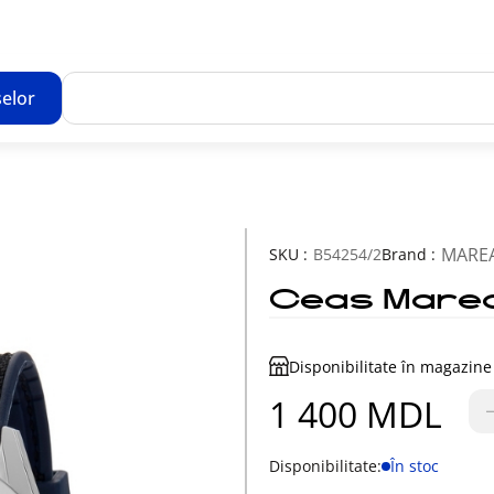
elor
Toate rezultatele căutării [0 de produse]
MARE
SKU :
B54254/2
Brand :
Ceas Mare
Disponibilitate în magazine
1 400 MDL
Disponibilitate:
În stoc