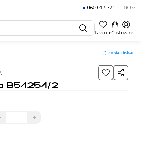
060 017 771
RO
Favorite
Coș
Logare
Copie Link-ul
A
a B54254/2
−
+