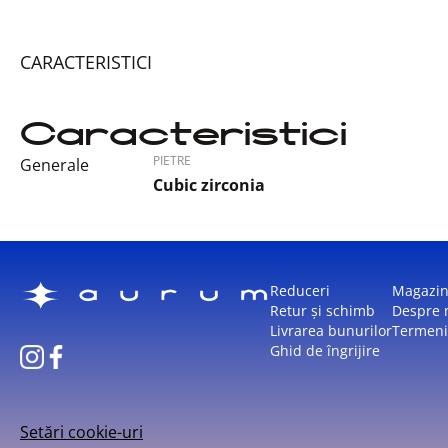
CARACTERISTICI
Caracteristici
PIETRE
Generale
Cubic zirconia
Reduceri
Magazi
Retur și schimb
Despre 
Livrarea bunurilor
Termeni 
Ghid de îngrijire
Setări cookie-uri