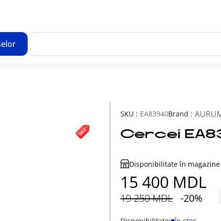
elor
Toate rezultatele căutării [0 de produse]
AURU
SKU :
EA83940
Brand :
Cercei EA8
Disponibilitate în magazine
15 400 MDL
19 250 MDL
-20%
Disponibilitate:
În stoc