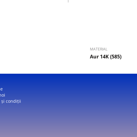
MATERIAL
Aur 14K (585)
ne
noi
și condiții