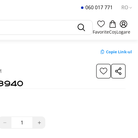
060 017 771
RO
Favorite
Coș
Logare
Copie Link-ul
M
3940
−
+