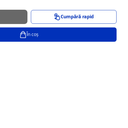
Cumpără rapid
În coș