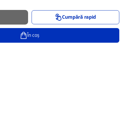
Cumpără rapid
În coș