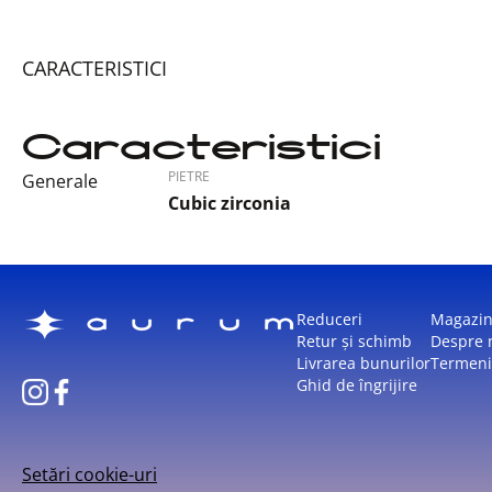
CARACTERISTICI
Caracteristici
PIETRE
Generale
Cubic zirconia
Reduceri
Magazi
Retur și schimb
Despre 
Livrarea bunurilor
Termeni 
Ghid de îngrijire
Setări cookie-uri