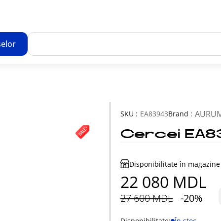
elor
Toate rezultatele căutării [0 de produse]
AURU
SKU :
EA83943
Brand :
Cercei EA8
Disponibilitate în magazine
22 080 MDL
27 600 MDL
-20%
Disponibilitate:
În stoc