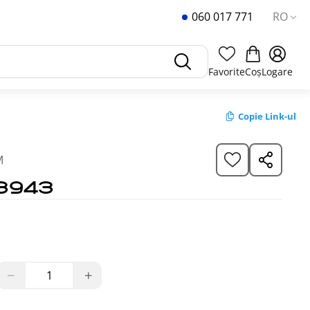
060 017 771
RO
Favorite
Coș
Logare
Copie Link-ul
M
3943
−
+