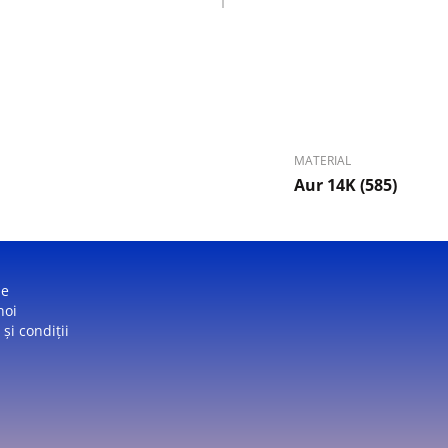
MATERIAL
Aur 14K (585)
ne
noi
și condiții