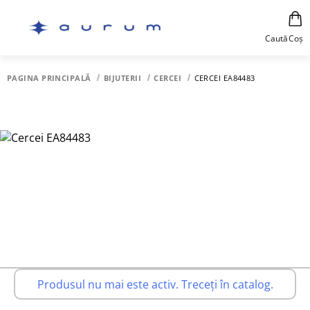
Caută
Coș
PAGINA PRINCIPALĂ
BIJUTERII
CERCEI
CERCEI EA84483
Produsul nu mai este activ. Treceți în catalog.