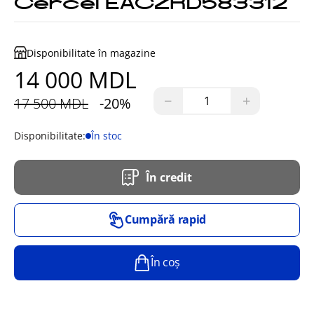
Cercei EACZRD583312
Disponibilitate în magazine
14 000 MDL
−
+
17 500 MDL
-20%
Disponibilitate:
În stoc
În credit
Cumpără rapid
În coș