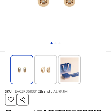
AURUM
SKU :
EACZRD583312
Brand :