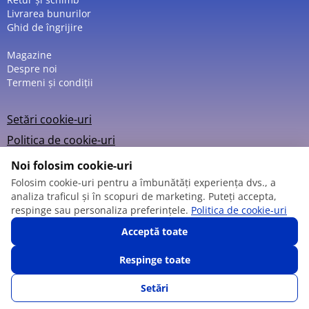
Livrarea bunurilor
Ghid de îngrijire
Magazine
Despre noi
Termeni și condiții
Setări cookie-uri
Politica de cookie-uri
Noi folosim cookie-uri
Folosim cookie-uri pentru a îmbunătăți experiența dvs., a
analiza traficul și în scopuri de marketing. Puteți accepta,
© 2013 – 2026
respinge sau personaliza preferințele.
Politica de cookie-uri
Acceptă toate
Respinge toate
Setări
SUNĂ-NE
FAVORITE
CATALOG
AUTENTIFICARE