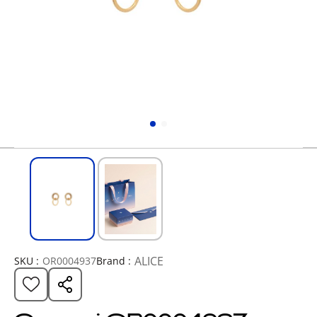
ALICE
SKU :
OR0004937
Brand :