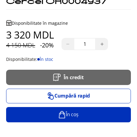
Cercei OR0004937
Disponibilitate în magazine
3 320 MDL
−
+
4 150 MDL
-20%
Disponibilitate:
În stoc
În credit
Cumpără rapid
În coș