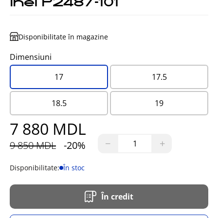
Inel P2487-101
Disponibilitate în magazine
Dimensiuni
17
17.5
18.5
19
7 880 MDL
−
+
9 850 MDL
-20%
Disponibilitate:
În stoc
În credit