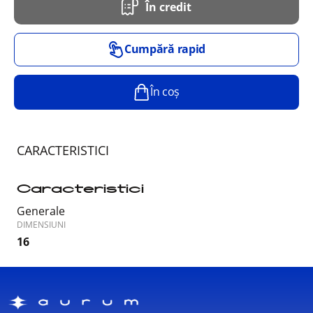
În credit
Cumpără rapid
În coș
CARACTERISTICI
Caracteristici
Generale
DIMENSIUNI
16