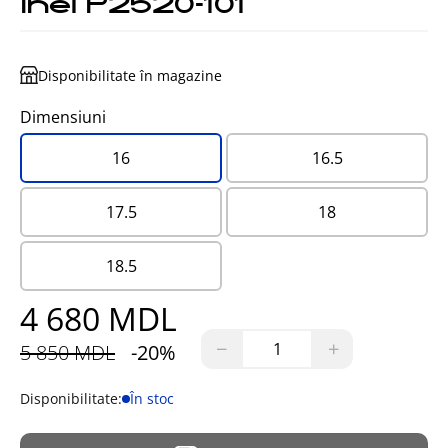
Inel P2520-101
Disponibilitate în magazine
Dimensiuni
16
16.5
17.5
18
18.5
4 680 MDL
−
+
5 850 MDL
-20%
Disponibilitate:
În stoc