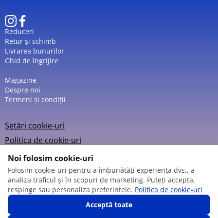
Reduceri
Retur și schimb
Livrarea bunurilor
Ghid de îngrijire
Magazine
Despre noi
Termeni și condiții
Setări cookie-uri
Politica de cookie-uri
Noi folosim cookie-uri
Folosim cookie-uri pentru a îmbunătăți experiența dvs., a
analiza traficul și în scopuri de marketing. Puteți accepta,
© 2013 – 2026
respinge sau personaliza preferințele.
Politica de cookie-uri
Acceptă toate