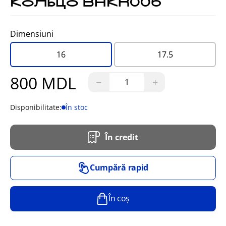
Кольцо BHKR006
Dimensiuni
16
17.5
800 MDL
−
+
Disponibilitate:
În stoc
În credit
Cumpără rapid
În coș