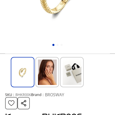
BROSWAY
SKU :
BHKR006
Brand :