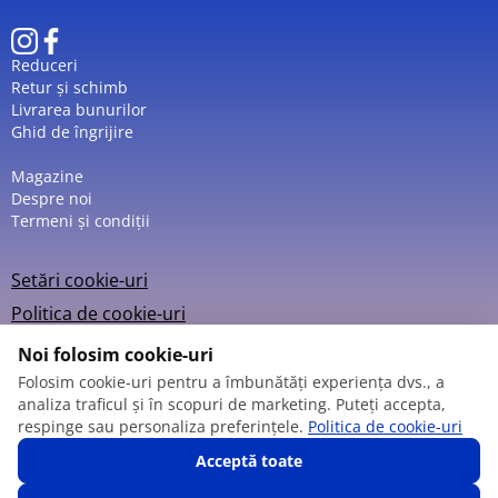
Reduceri
Retur și schimb
Livrarea bunurilor
Ghid de îngrijire
Magazine
Despre noi
Termeni și condiții
Setări cookie-uri
Politica de cookie-uri
Noi folosim cookie-uri
Folosim cookie-uri pentru a îmbunătăți experiența dvs., a
analiza traficul și în scopuri de marketing. Puteți accepta,
© 2013 – 2026
respinge sau personaliza preferințele.
Politica de cookie-uri
Acceptă toate