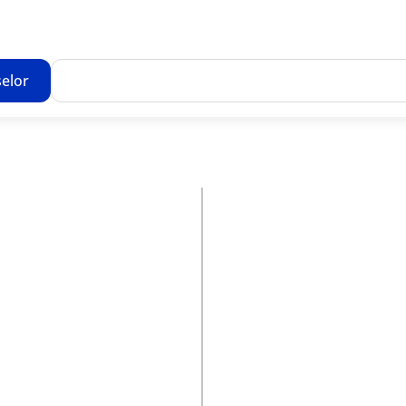
elor
Toate rezultatele căutării [0 de produse]