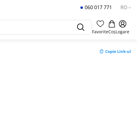
060 017 771
RO
Favorite
Coș
Logare
Copie Link-ul