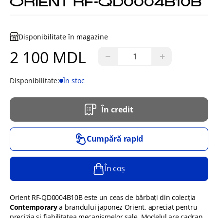
ORIENT RF-QD0004B10B
Disponibilitate în magazine
2 100 MDL
−
+
Disponibilitate:
În stoc
În credit
Cumpără rapid
În coș
Orient RF-QD0004B10B este un ceas de bărbați din colecția
Contemporary
a brandului japonez Orient, apreciat pentru
precizia și fiabilitatea mecanismelor sale. Modelul are cadran