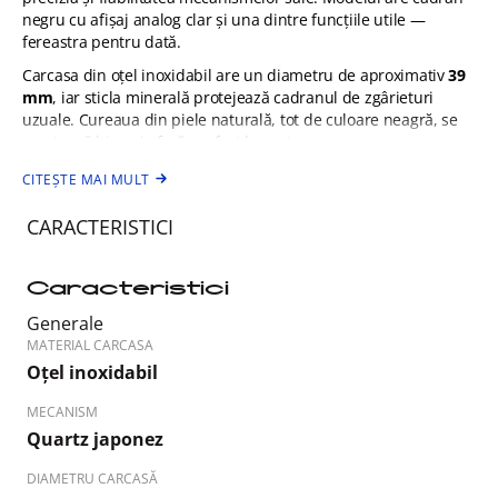
negru cu afișaj analog clar și una dintre funcțiile utile —
fereastra pentru dată.
Carcasa din oțel inoxidabil are un diametru de aproximativ
39
mm
, iar sticla minerală protejează cadranul de zgârieturi
uzuale. Cureaua din piele naturală, tot de culoare neagră, se
asortează bine și oferă confort la purtare.
Ceasul este potrivit pentru utilizarea de zi cu zi și oferă
CITEȘTE MAI MULT
rezistență la stropi și ploaie datorită rezistenței la apă de
3
ATM / 30 m
, fără a fi recomandat pentru scufundări.
CARACTERISTICI
Caracteristici
Generale
MATERIAL CARCASA
Oțel inoxidabil
MECANISM
Quartz japonez
DIAMETRU CARCASĂ