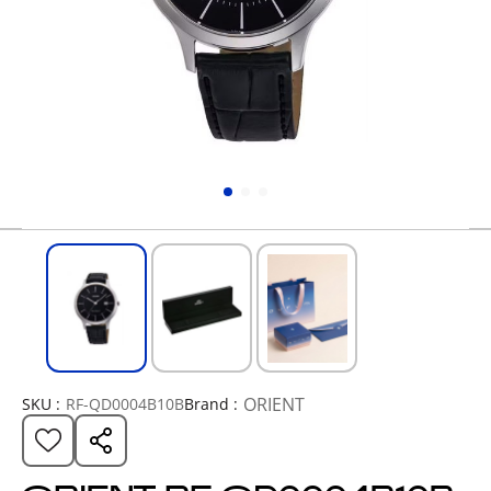
ORIENT
SKU :
RF-QD0004B10B
Brand :