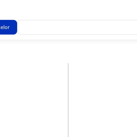
elor
Toate rezultatele căutării [0 de produse]