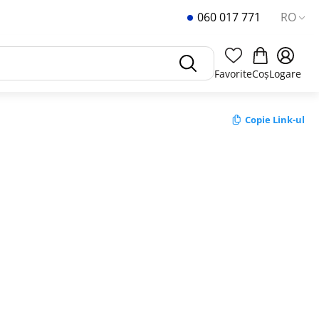
060 017 771
RO
Favorite
Coș
Logare
Copie Link-ul