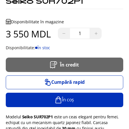
Seiko SUR702P1
Disponibilitate în magazine
3 550 MDL
−
+
Disponibilitate:
În stoc
În credit
Cumpără rapid
În coș
Modelul
Seiko SUR702P1
este un ceas elegant pentru femei,
echipat cu un mecanism quartz japonez fiabil. Carcasa
rotundă din oțel inoxidabil de
30 mm
cu finisaj auriu