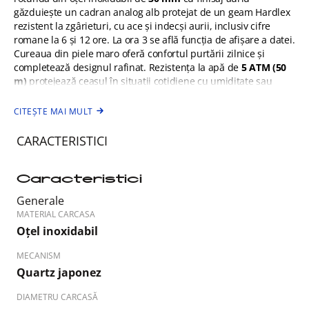
găzduiește un cadran analog alb protejat de un geam Hardlex
rezistent la zgârieturi, cu ace și indecși aurii, inclusiv cifre
romane la 6 și 12 ore. La ora 3 se află funcția de afișare a datei.
Cureaua din piele maro oferă confortul purtării zilnice și
completează designul rafinat. Rezistența la apă de
5 ATM (50
m)
protejează ceasul în situații cotidiene cu umiditate sau
stropi.
CITEȘTE MAI MULT
CARACTERISTICI
Caracteristici
Generale
MATERIAL CARCASA
Oțel inoxidabil
MECANISM
Quartz japonez
DIAMETRU CARCASĂ