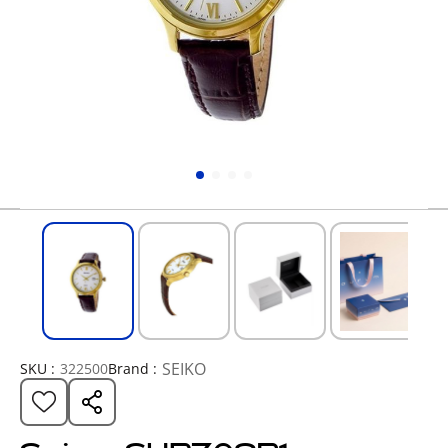
SEIKO
SKU :
322500
Brand :