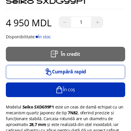
Seiko SXDG99P1
4 950 MDL
−
+
Disponibilitate:
În stoc
În credit
Cumpără rapid
În coș
Modelul
Seiko SXDG99P1
este un ceas de damă echipat cu un
mecanism quartz japonez de tip
7N82
, oferind precizie și
funcționare stabilă. Carcasa rotundă are un diametru de
aproximativ
28,7 mm
și este realizată din oțel inoxidabil, iar
cadranul albastru cu afișaj pentru dată dă un aspect rafinat.