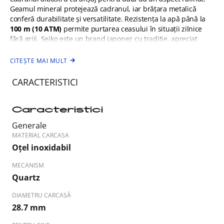
Geamul mineral protejează cadranul, iar brățara metalică
conferă durabilitate și versatilitate. Rezistența la apă până la
100 m (10 ATM)
permite purtarea ceasului în situații zilnice
fără griji. Seiko este un brand japonez cu tradiție, apreciat
pentru designul clasic și fiabilitatea ridicată.
CITEȘTE MAI MULT
CARACTERISTICI
Caracteristici
Generale
MATERIAL CARCASA
Oțel inoxidabil
MECANISM
Quartz
DIAMETRU CARCASĂ
28.7 mm