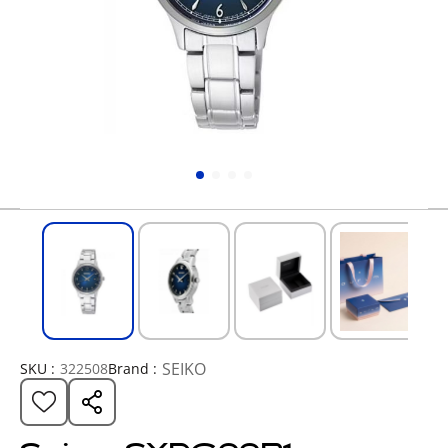
SEIKO
SKU :
322508
Brand :