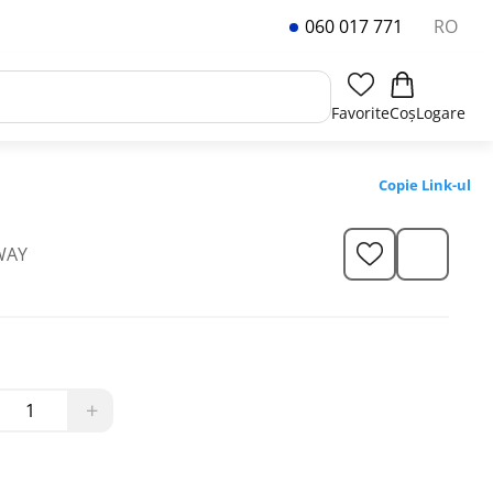
060 017 771
RO
Favorite
Coș
Logare
Copie Link-ul
WAY
+