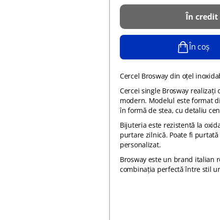
În credit
În coș
Cercel Brosway din oțel inoxidab
Cercei single Brosway realizați di
modern. Modelul este format din
în formă de stea, cu detaliu ce
Bijuteria este rezistentă la oxid
purtare zilnică. Poate fi purtat
personalizat.
Brosway este un brand italian r
combinația perfectă între stil 