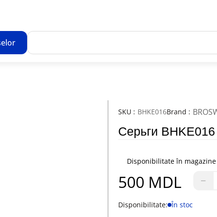
elor
Toate rezultatele căutării [0 de produse]
BROS
SKU :
BHKE016
Brand :
Серьги BHKE016
Disponibilitate în magazine
500 MDL
−
Disponibilitate:
În stoc