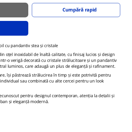
Cumpără rapid
il cu pandantiv stea și cristale
n oțel inoxidabil de înaltă calitate, cu finisaj lucios și design
tr-o verigă decorată cu cristale strălucitoare și un pandantiv
ntral luminos, care adaugă un plus de eleganță și rafinament.
are, își păstrează strălucirea în timp și este potrivită pentru
ă individual sau combinată cu alte cercei pentru un look
ecunoscut pentru designul contemporan, atenția la detalii și
urban și eleganță modernă.