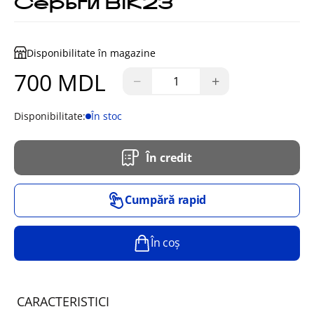
Серьги BIK23
Disponibilitate în magazine
700 MDL
−
+
Disponibilitate:
În stoc
În credit
Cumpără rapid
În coș
CARACTERISTICI