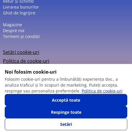
Retur și schimb
Livrarea bunurilor
Ghid de îngrijire
Magazine
Despre noi
Termeni și condiții
Setări cookie-uri
Politica de cookie-uri
Noi folosim cookie-uri
Folosim cookie-uri pentru a îmbunătăți experiența dvs., a
analiza traficul și în scopuri de marketing. Puteți accepta,
© 2013 – 2026
respinge sau personaliza preferințele.
Politica de cookie-uri
Acceptă toate
Respinge toate
Setări
SUNĂ-NE
FAVORITE
CATALOG
AUTENTIFICARE