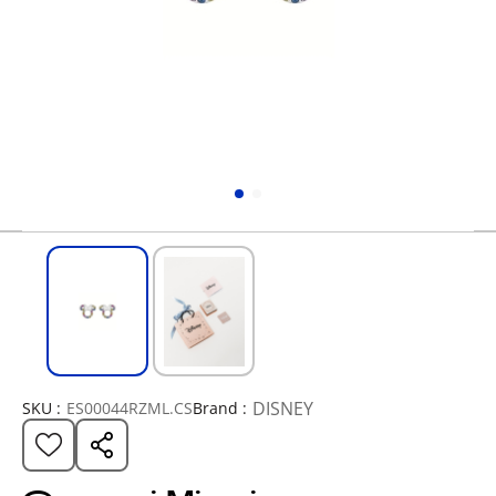
DISNEY
SKU :
ES00044RZML.CS
Brand :