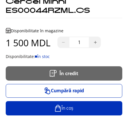
Cercei Minni
ES00044RZML.CS
Disponibilitate în magazine
1 500 MDL
−
+
Disponibilitate:
În stoc
În credit
Cumpără rapid
În coș