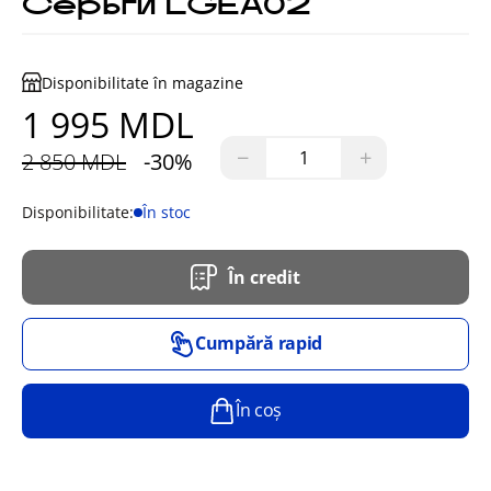
Серьги LGEA02
Disponibilitate în magazine
1 995 MDL
−
+
2 850 MDL
-30%
Disponibilitate:
În stoc
În credit
Cumpără rapid
În coș