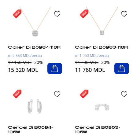
Colier Di B0984-118R
Colier Di B0983-118R
от 2 553 MDL/месяц
от 1 960 MDL/месяц
19 150 MDL
-20%
14 700 MDL
-20%
15 320 MDL
11 760 MDL
Cercei Di B0694-
Cercei Di B0963-
106W
106W