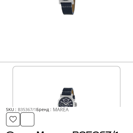
MAREA
SKU :
B35367/1
Бренд :