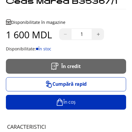
Ceas Marea B35367/1
Disponibilitate în magazine
1 600 MDL
−
+
Disponibilitate:
În stoc
În credit
Cumpără rapid
În coș
CARACTERISTICI