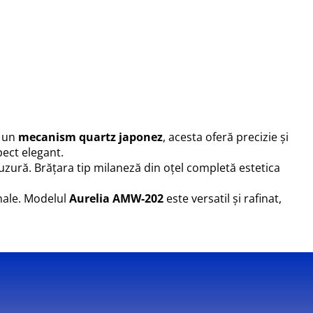
u un
mecanism quartz japonez
, acesta oferă precizie și
pect elegant.
 uzură. Brățara tip milaneză din oțel completă estetica
onale. Modelul
Aurelia AMW-202
este versatil și rafinat,