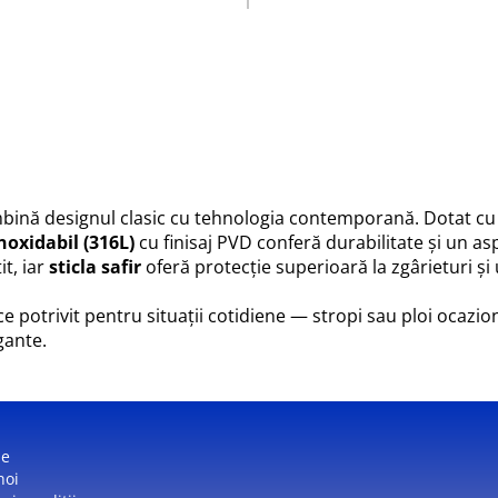
bină designul clasic cu tehnologia contemporană. Dotat c
inoxidabil (316L)
cu finisaj PVD conferă durabilitate și un as
t, iar
sticla safir
oferă protecție superioară la zgârieturi și
face potrivit pentru situații cotidiene — stropi sau ploi ocazi
gante.
ne
noi