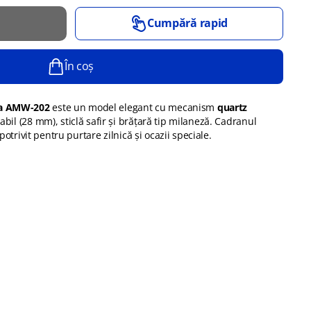
Cumpără rapid
În coș
ia AMW-202
este un model elegant cu mecanism
quartz
dabil (28 mm), sticlă safir și brățară tip milaneză. Cadranul
c potrivit pentru purtare zilnică și ocazii speciale.