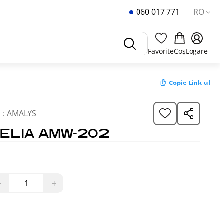
060 017 771
RO
Favorite
Coș
Logare
Copie Link-ul
AMALYS
 :
ELIA AMW-202
−
+