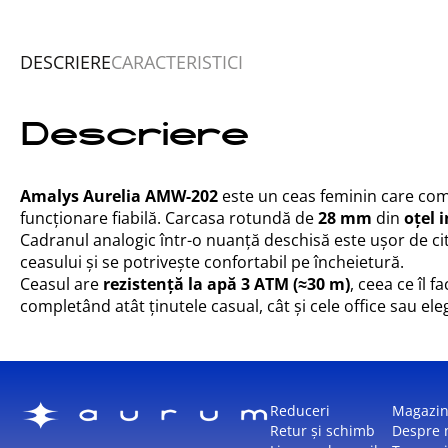
DESCRIERE
CARACTERISTICI
Descriere
Amalys Aurelia AMW-202
este un ceas feminin care com
funcționare fiabilă. Carcasa rotundă de
28 mm
din
oțel 
Cadranul analogic într-o nuanță deschisă este ușor de citi
ceasului și se potrivește confortabil pe încheietură.
Ceasul are
rezistență la apă 3 ATM (≈30 m)
, ceea ce îl 
completând atât ținutele casual, cât și cele office sau ele
Reduceri
Magazi
Retur și schimb
Despre 