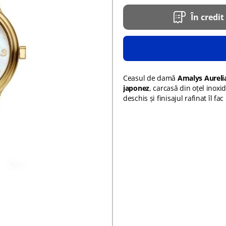
În credit
Ceasul de damă
Amalys Aurel
japonez
, carcasă din oțel inoxi
deschis și finisajul rafinat îl fa