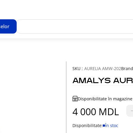
elor
Toate rezultatele căutării [0 de produse]
SKU :
AURELIA AMW-202
Brand
AMALYS AUR
Disponibilitate în magazine
4 000 MDL
Disponibilitate:
În stoc