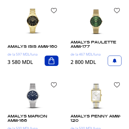
AMALYS PAULETTE
AMALYS ISIS AMW-160
AMW-177
de la 597 MDL/luna
de la 467 MDL/luna
3 580 MDL
2 800 MDL
AMALYS MARION
AMALYS PENNY AMW-
AMW-166
120
de la 500 MDL/luna
de la 500 MDL/luna