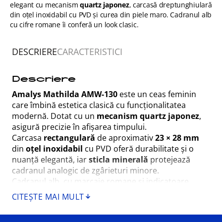
elegant cu mecanism
quartz japonez
, carcasă dreptunghiulară
din oțel inoxidabil cu PVD și curea din piele maro. Cadranul alb
cu cifre romane îi conferă un look clasic.
DESCRIERE
CARACTERISTICI
Descriere
Amalys Mathilda AMW-130
este un ceas feminin
care îmbină estetica clasică cu funcționalitatea
modernă. Dotat cu un
mecanism quartz japonez
,
asigură precizie în afișarea timpului.
Carcasa
rectangulară
de aproximativ
23 × 28 mm
din
oțel inoxidabil
cu PVD oferă durabilitate și o
nuanță elegantă, iar
sticla minerală
protejează
cadranul analogic de zgârieturi minore.
Cadranul alb, cu marcaje romane și indicatoare
clare, este ușor de citit, iar
cureaua din piele maro
CITEȘTE MAI MULT
adaugă confort la purtare și un contrast plăcut cu
nuanțele metalice.