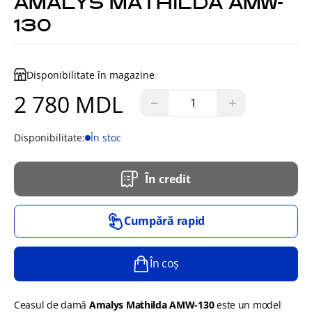
AMALYS MATHILDA AMW-
130
Disponibilitate în magazine
2 780 MDL
−
+
Disponibilitate:
În stoc
În credit
Cumpără rapid
În coș
Ceasul de damă
Amalys Mathilda AMW-130
este un model