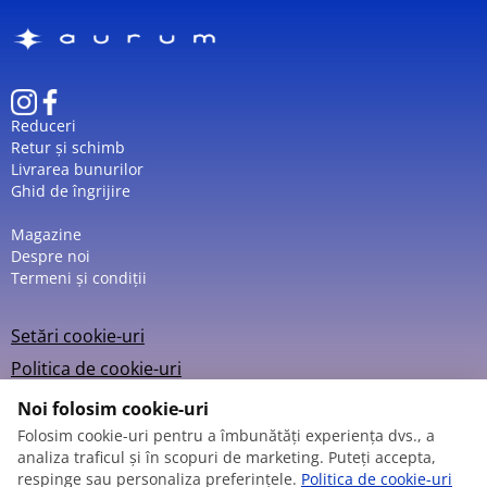
Cu o
rezistență la apă de 3 ATM (30 m)
, ceasul este
protejat la contact ocazional cu apă (stropi, ploaie).
Designul său echilibrat îl face potrivit atât pentru
ținutele de zi cu zi, cât și pentru cele mai formale sau
office.
Reduceri
Retur și schimb
Livrarea bunurilor
Ghid de îngrijire
Magazine
Despre noi
Termeni și condiții
Setări cookie-uri
Politica de cookie-uri
Noi folosim cookie-uri
Folosim cookie-uri pentru a îmbunătăți experiența dvs., a
analiza traficul și în scopuri de marketing. Puteți accepta,
© 2013 – 2026
respinge sau personaliza preferințele.
Politica de cookie-uri