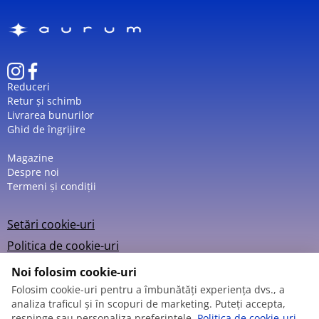
protejat împotriva stropilor și a ploii ocazionale, fiind
potrivit pentru uzul cotidian. Combinația dintre
designul minimalist și materialele de calitate face din
Amalys Lou AMW-044
un accesoriu versatil, perfect
pentru diverse stiluri vestimentare.
Reduceri
Retur și schimb
Livrarea bunurilor
Ghid de îngrijire
Magazine
Despre noi
Termeni și condiții
Setări cookie-uri
Politica de cookie-uri
Noi folosim cookie-uri
Folosim cookie-uri pentru a îmbunătăți experiența dvs., a
analiza traficul și în scopuri de marketing. Puteți accepta,
© 2013 – 2026
respinge sau personaliza preferințele.
Politica de cookie-uri