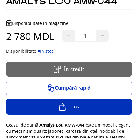
AMALYS LOU AMW-044
Disponibilitate în magazine
2 780 MDL
−
+
Disponibilitate:
În stoc
În credit
Cumpără rapid
În coș
Ceasul de damă
Amalys Lou AMW-044
este un model elegant
cu mecanism quartz japonez, carcasă din oțel inoxidabil de
aproximativ
23 × 28 mm
și curea din piele naturală. Designul