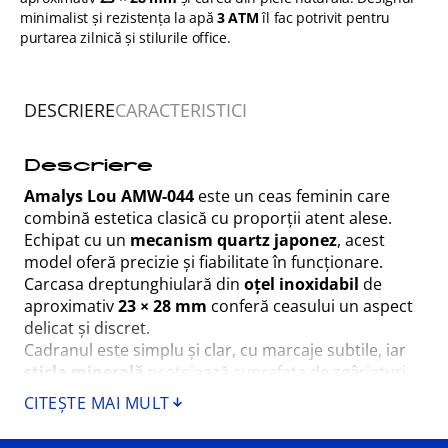
minimalist și rezistența la apă
3 ATM
îl fac potrivit pentru
purtarea zilnică și stilurile office.
DESCRIERE
CARACTERISTICI
Descriere
Amalys Lou AMW-044
este un ceas feminin care
combină estetica clasică cu proporții atent alese.
Echipat cu un
mecanism quartz japonez
, acest
model oferă precizie și fiabilitate în funcționare.
Carcasa dreptunghiulară din
oțel inoxidabil
de
aproximativ
23 × 28 mm
conferă ceasului un aspect
delicat și discret.
Cadranul este simplu și clar, cu marcaje subtile, iar
sticla minerală
protejează suprafața de zgârieturi
minore. Curea din
piele naturală
oferă confort
CITEȘTE MAI MULT
maxim la purtare pe tot parcursul zilei.
Cu o
rezistență la apă de 3 ATM (30 m)
, ceasul este