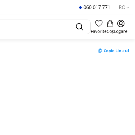
060 017 771
RO
Favorite
Coș
Logare
Copie Link-ul