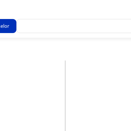
elor
Toate rezultatele căutării [0 de produse]