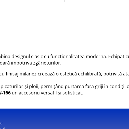
bină designul clasic cu funcționalitatea modernă. Echipat 
oară împotriva zgârieturilor.
cu finisaj milanez creează o estetică echilibrată, potrivită atât
icăturilor și ploii, permițând purtarea fără griji în condiți
-166
un accesoriu versatil și sofisticat.
ne
noi