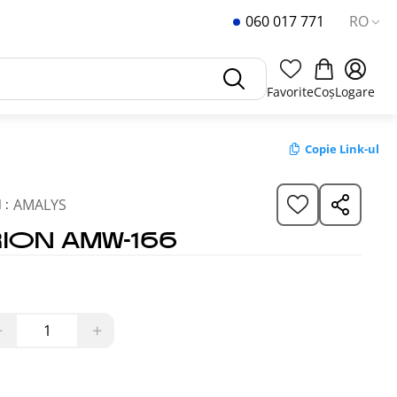
060 017 771
RO
Favorite
Coș
Logare
Copie Link-ul
AMALYS
 :
ION AMW-166
−
+