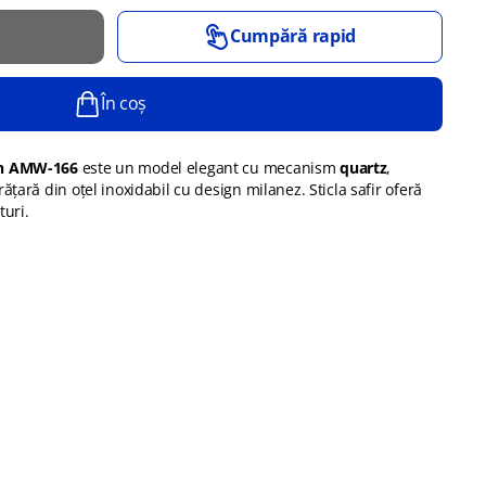
Cumpără rapid
În coș
n AMW-166
este un model elegant cu mecanism
quartz
,
rățară din oțel inoxidabil cu design milanez. Sticla safir oferă
turi.