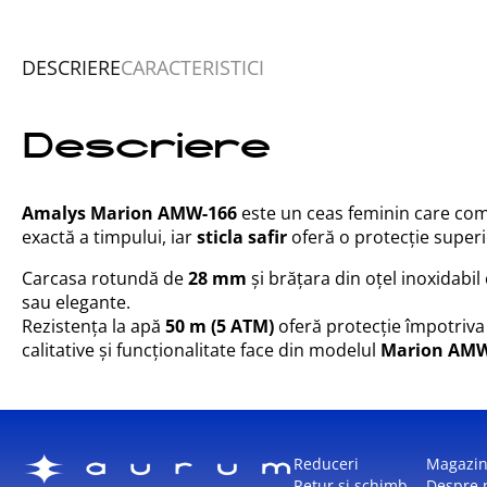
DESCRIERE
CARACTERISTICI
Descriere
Amalys Marion AMW-166
este un ceas feminin care com
exactă a timpului, iar
sticla safir
oferă o protecție superi
Carcasa rotundă de
28 mm
și brățara din oțel inoxidabil 
sau elegante.
Rezistența la apă
50 m (5 ATM)
oferă protecție împotriva p
calitative și funcționalitate face din modelul
Marion AMW
Reduceri
Magazi
Retur și schimb
Despre 