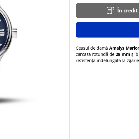
În credit
Ceasul de damă
Amalys Mario
carcasă rotundă de
28 mm
și b
rezistență îndelungată la zgârie