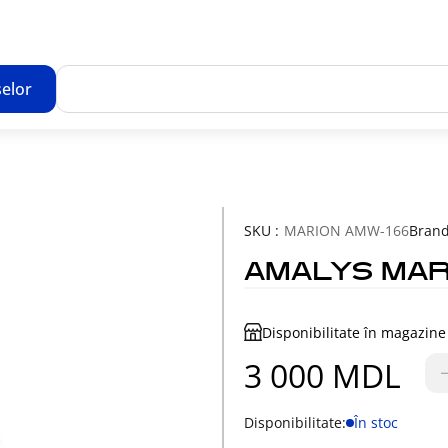
elor
Toate rezultatele căutării [0 de produse]
SKU :
MARION AMW-166
Brand
AMALYS MAR
Disponibilitate în magazine
3 000 MDL
Disponibilitate:
În stoc