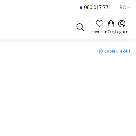
060 017 771
RO
Favorite
Coș
Logare
Copie Link-ul