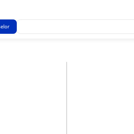
elor
Toate rezultatele căutării [0 de produse]